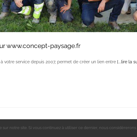
ur www.concept-paysage.fr
 votre service depuis 2007, permet de créer un lien entre
[...lire la s
oncept Paysage
| All Rights Reserved |
Mentions légales
|
Données personnelles
|
sur notre site. Si vous continuez à utiliser ce dernier, nous considérerons 
AS