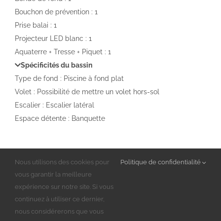
Bouchon de prévention : 1
Prise balai : 1
Projecteur LED blanc : 1
Aquaterre + Tresse + Piquet : 1
Spécificités du bassin
Type de fond : Piscine à fond plat
Volet : Possibilité de mettre un volet hors-sol
Escalier : Escalier latéral
Espace détente : Banquette
Nous utilisons des cookies pour
Politique de confidentialité
Partagez cet article sur les réseaux !
vous garantir la meilleure
expérience sur notre site. Si vous
Facebook
X
WhatsApp
Pinterest
Email
continuez à utiliser ce dernier,
nous considérerons que vous