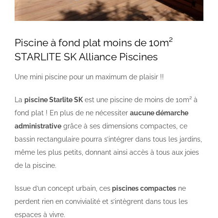
NOS PISCINES
Piscine à fond plat moins de 10m²
STARLITE SK Alliance Piscines
CONTACTEZ-NOUS
Une mini piscine pour un maximum de plaisir !!
SUIVEZ-NOUS
La
piscine Starlite SK
est une piscine de moins de 10m² à
fond plat ! En plus de ne nécessiter
aucune démarche
administrative
grâce à ses dimensions compactes, ce
bassin rectangulaire pourra s’intégrer dans tous les jardins,
même les plus petits, donnant ainsi accès à tous aux joies
de la piscine.
Issue d’un concept urbain, ces
piscines compactes
ne
perdent rien en convivialité et s’intègrent dans tous les
espaces à vivre.