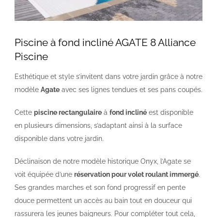
NOS PISCINES
Piscine à fond incliné AGATE 8 Alliance
Piscine
CONTACTEZ-NOUS
Esthétique et style s’invitent dans votre jardin grâce à notre
SUIVEZ-NOUS
modèle
Agate
avec ses lignes tendues et ses pans coupés.
Cette
piscine rectangulaire
à
fond incliné
est disponible
en plusieurs dimensions, s’adaptant ainsi à la surface
disponible dans votre jardin.
Déclinaison de notre modèle historique Onyx, l’Agate se
voit équipée d’une
réservation pour volet roulant immergé
.
Ses grandes marches et son fond progressif en pente
douce permettent un accès au bain tout en douceur qui
rassurera les jeunes baigneurs. Pour compléter tout cela,