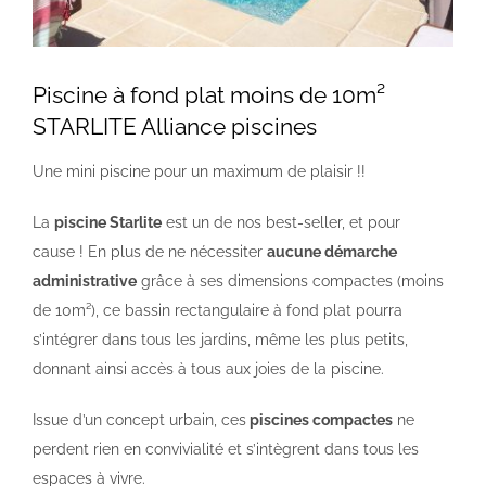
NOS PISCINES
Piscine à fond plat moins de 10m²
STARLITE Alliance piscines
CONTACTEZ-NOUS
Une mini piscine pour un maximum de plaisir !!
SUIVEZ-NOUS
La
piscine Starlite
est un de nos best-seller, et pour
cause ! En plus de ne nécessiter
aucune démarche
administrative
grâce à ses dimensions compactes (moins
de 10m²), ce bassin rectangulaire à fond plat pourra
s’intégrer dans tous les jardins, même les plus petits,
donnant ainsi accès à tous aux joies de la piscine.
Issue d’un concept urbain, ces
piscines compactes
ne
perdent rien en convivialité et s’intègrent dans tous les
espaces à vivre.