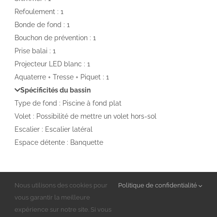
Refoulement : 1
Bonde de fond : 1
Bouchon de prévention : 1
Prise balai : 1
Projecteur LED blanc : 1
Aquaterre + Tresse + Piquet : 1
Spécificités du bassin
Type de fond : Piscine à fond plat
Volet : Possibilité de mettre un volet hors-sol
Escalier : Escalier latéral
Espace détente : Banquette
Nous utilisons des cookies pour
Politique de confidentialité
Partagez cet article sur les réseaux !
vous garantir la meilleure
expérience sur notre site. Si vous
Facebook
X
WhatsApp
Pinterest
Email