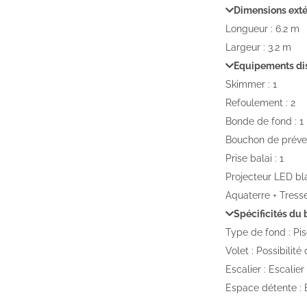
Dimensions exté
Longueur : 6.2 m
Largeur : 3.2 m
Equipements di
Skimmer : 1
Refoulement : 2
Bonde de fond : 1
Bouchon de préven
Prise balai : 1
Projecteur LED bla
Aquaterre + Tresse
Spécificités du 
Type de fond : Pis
Volet : Possibilité
Escalier : Escalier
Espace détente :