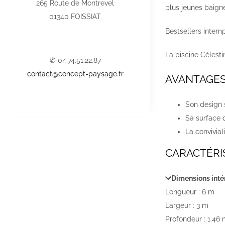
265 Route de Montrevel
plus jeunes baign
01340 FOISSIAT
Bestsellers intemp
La piscine Célesti
✆ 04.74.51.22.87
contact@concept-paysage.fr
AVANTAGE
Son design 
Sa surface 
La convivia
CARACTÉRI
Dimensions inté
Longueur : 6 m
Largeur : 3 m
Profondeur : 1.46