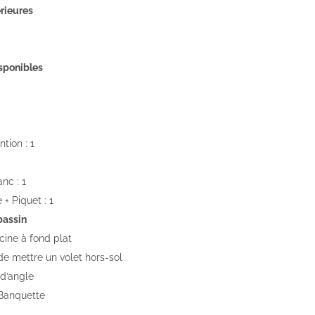
rieures
sponibles
tion : 1
nc : 1
 + Piquet : 1
bassin
cine à fond plat
 de mettre un volet hors-sol
 d’angle
 Banquette