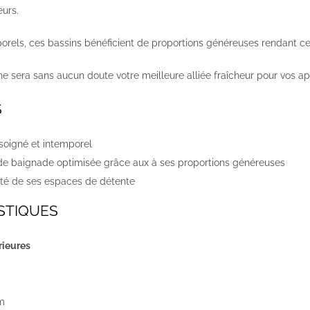
eurs.
orels, ces bassins bénéficient de proportions généreuses rendant ces
ne sera sans aucun doute votre meilleure alliée fraîcheur pour vos ap
S
soigné et intemporel
de baignade optimisée grâce aux à ses proportions généreuses
lité de ses espaces de détente
STIQUES
rieures
 m