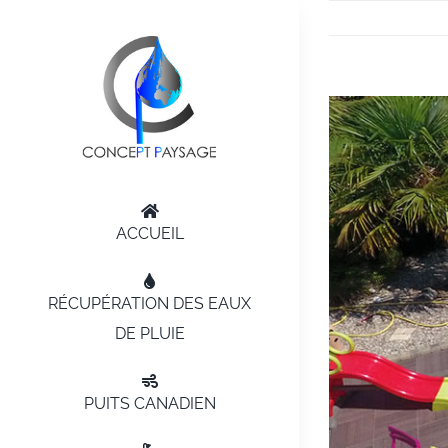
Passer
au
contenu
Voir
l'image
agrandie
ACCUEIL
RÉCUPÉRATION DES EAUX
DE PLUIE
PUITS CANADIEN