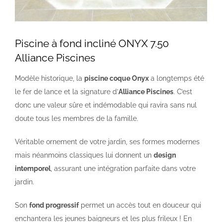
NOS PISCINES
Piscine à fond incliné ONYX 7.50
Alliance Piscines
CONTACTEZ-NOUS
Modèle historique, la
piscine coque Onyx
a longtemps été
SUIVEZ-NOUS
le fer de lance et la signature d’
Alliance Piscines
. C’est
donc une valeur sûre et indémodable qui ravira sans nul
doute tous les membres de la famille.
Véritable ornement de votre jardin, ses formes modernes
mais néanmoins classiques lui donnent un
design
intemporel
, assurant une intégration parfaite dans votre
jardin.
Son
fond progressif
permet un accès tout en douceur qui
enchantera les jeunes baigneurs et les plus frileux ! En